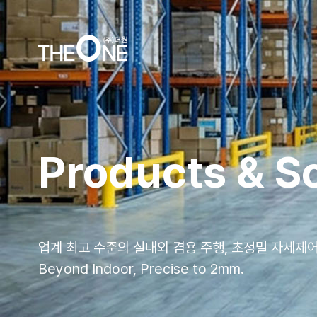
하위
Products & S
하위
업계 최고 수준의 실내외 겸용 주행, 초정밀 자세제
Beyond Indoor, Precise to 2mm.
하위