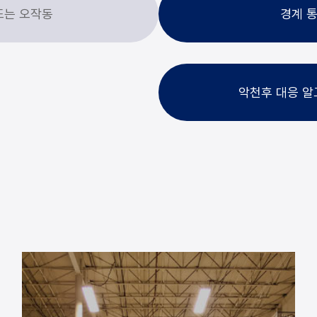
또는 오작동
경계 통
악천후 대응 알고