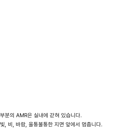
부분의 AMR은 실내에 갇혀 있습니다.
빛, 비, 바람, 울퉁불퉁한 지면 앞에서 멈춥니다.