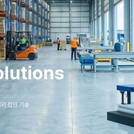
분류열기
olutions
분류열기
어와 접안 기술
분류열기