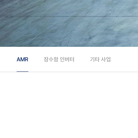
AMR
잠수함 인버터
기타 사업
하위