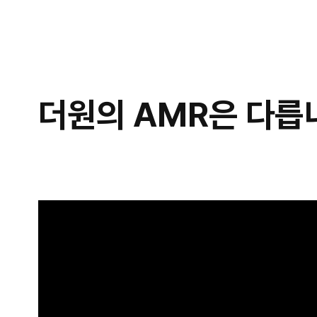
하위
더원의
AMR은 다릅
하위